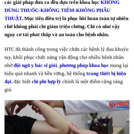
các giải pháp đưa ra đều dựa trên khoa học
KHÔNG
DÙNG THUỐC-KHÔNG TIÊM-KHÔNG PHẪU
THUẬT
. Mục tiêu điều trị là phục hồi hoàn toàn tự nhiên
chứ không phải chỉ giảm triệu chứng. Chỉ có như vậy
nguy cơ tái phát thấp và an toàn cho bệnh nhân.
HTC đã thành công trong việc chữa các bệnh lý đau khuỷu
tay, khôi phục chức năng vận động cho nhiều bệnh nhân
nhờ
đội ngũ y bác sĩ giỏi
,
phương pháp khoa học
mang lại
hiệu quả nhanh và bền vững, hệ thống
trang thiết bị hiện
đại
, đặc biệt
chi phí hợp lý
chính là một điểm cộng sáng
giá.