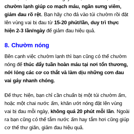
chườm lạnh giúp co mạch máu, ngăn sưng viêm,
giảm đau rõ rệt.
Bạn hãy cho đá vào túi chườm rồi đặt
lên vùng vai bị đau từ
15-20 phút/lần, duy trì thực
hiện 2-3 lần/ngày
để giảm đau hiệu quả.
8. Chườm nóng
Bên cạnh việc chườm lạnh thì bạn cũng có thể chườm
nóng để
thúc đẩy tuần hoàn máu tại nơi tổn thương,
nới lỏng các cơ co thắt và làm dịu những cơn đau
vai gáy nhanh chóng.
Để thực hiện, bạn chỉ cần chuẩn bị một túi chườm ấm,
hoặc một chai nước ấm, khăn ướt nóng đặt lên vùng
vai bị đau mỗi ngày,
không quá 20 phút mỗi lần
. Ngoài
ra bạn cũng có thể tắm nước ấm hay tắm hơi cũng giúp
cơ thể thư giãn, giảm đau hiệu quả.