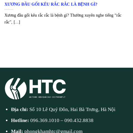
XƯƠNG ĐẦU GỐI KÊU RẮC RẮC LÀ BỆNH GÌ?
Xương đầu gối kêu rắc rắc là bệnh gì? Thường xuyên nghe tiếng “rắc
rắc”, [...]
Địa chỉ:
Số 10 Lê Quý Đôn, Hai Bà Trưng, Hà Nội
Hotline:
096.369.1010
–
090.432.8838
Mail:
phongkhamhtc@gmail.com