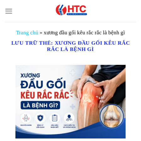
Chuyển
đến
nội
dung
Trang chủ
»
xương đầu gối kêu rắc rắc là bệnh gì
LƯU TRỮ THẺ:
XƯƠNG ĐẦU GỐI KÊU RẮC
RẮC LÀ BỆNH GÌ