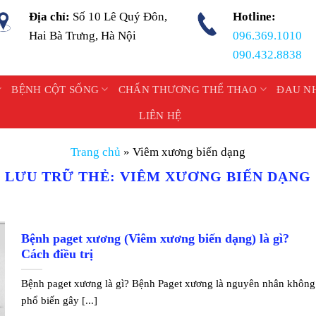
Địa chỉ:
Số 10 Lê Quý Đôn,
Hotline:
Hai Bà Trưng, Hà Nội
096.369.1010
090.432.8838
BỆNH CỘT SỐNG
CHẤN THƯƠNG THỂ THAO
ĐAU N
LIÊN HỆ
Trang chủ
»
Viêm xương biến dạng
LƯU TRỮ THẺ:
VIÊM XƯƠNG BIẾN DẠNG
Bệnh paget xương (Viêm xương biến dạng) là gì?
Cách điều trị
Bệnh paget xương là gì? Bệnh Paget xương là nguyên nhân không
phổ biến gây [...]