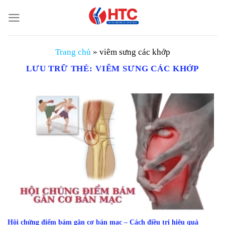
Chuyển
đến
nội
dung
Trang chủ
»
viêm sưng các khớp
LƯU TRỮ THẺ:
VIÊM SƯNG CÁC KHỚP
Hội chứng điểm bám gân cơ bán mạc – Cách điều trị hiệu quả