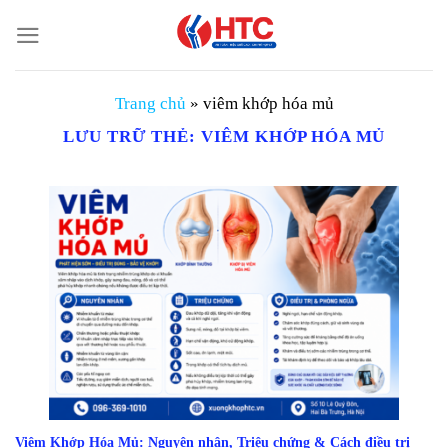
Chuyển
đến
nội
dung
Trang chủ
»
viêm khớp hóa mủ
LƯU TRỮ THẺ:
VIÊM KHỚP HÓA MỦ
Viêm Khớp Hóa Mủ: Nguyên nhân, Triệu chứng & Cách điều trị