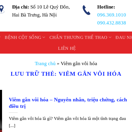
Địa chỉ:
Số 10 Lê Quý Đôn,
Hotline:
Hai Bà Trưng, Hà Nội
096.369.1010
090.432.8838
BỆNH CỘT SỐNG
CHẤN THƯƠNG THỂ THAO
ĐAU N
LIÊN HỆ
Trang chủ
»
Viêm gân vôi hóa
LƯU TRỮ THẺ:
VIÊM GÂN VÔI HÓA
Viêm gân vôi hóa – Nguyên nhân, triệu chứng, cách
điều trị
Viêm gân vôi hóa là gì? Viêm gân vôi hóa là một tình trạng đau
[...]