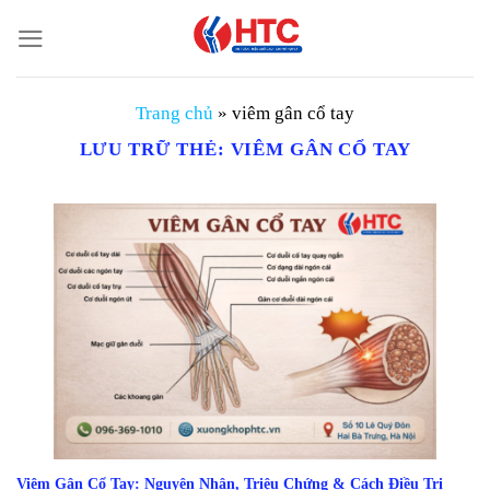
Chuyển
đến
nội
dung
Trang chủ
»
viêm gân cổ tay
LƯU TRỮ THẺ:
VIÊM GÂN CỔ TAY
Viêm Gân Cổ Tay: Nguyên Nhân, Triệu Chứng & Cách Điều Trị