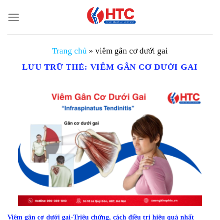
Chuyển
đến
nội
dung
Trang chủ
»
viêm gân cơ dưới gai
LƯU TRỮ THẺ:
VIÊM GÂN CƠ DƯỚI GAI
Viêm gân cơ dưới gai-Triệu chứng, cách điều trị hiệu quả nhất