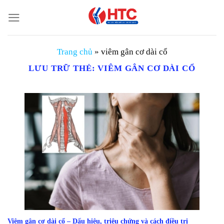
Chuyển
đến
nội
dung
Trang chủ
»
viêm gân cơ dài cổ
LƯU TRỮ THẺ:
VIÊM GÂN CƠ DÀI CỔ
Viêm gân cơ dài cổ – Dấu hiệu, triệu chứng và cách điều trị