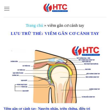
Chuyển
đến
nội
dung
Trang chủ
»
viêm gân cơ cánh tay
LƯU TRỮ THẺ:
VIÊM GÂN CƠ CÁNH TAY
Viêm gân cơ cánh tay- Nguyên nhân, triệu chứng, điều trị