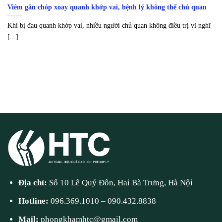
Viêm gân chóp xoay quanh khớp vai, bệnh lý không thể chủ quan
Khi bị đau quanh khớp vai, nhiều người chủ quan không điều trị vì nghĩ
[...]
Địa chỉ:
Số 10 Lê Quý Đôn, Hai Bà Trưng, Hà Nội
Hotline:
096.369.1010
–
090.432.8838
Mail:
phongkhamhtc@gmail.com