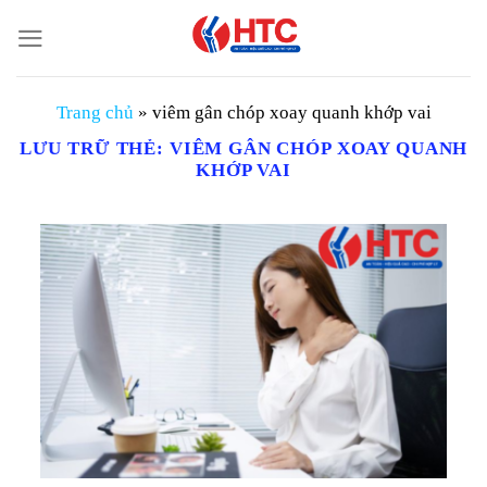
Chuyển
đến
nội
dung
Trang chủ
»
viêm gân chóp xoay quanh khớp vai
LƯU TRỮ THẺ:
VIÊM GÂN CHÓP XOAY QUANH
KHỚP VAI