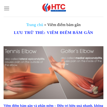
Chuyển
đến
nội
dung
Trang chủ
»
Viêm điểm bám gân
LƯU TRỮ THẺ:
VIÊM ĐIỂM BÁM GÂN
Viêm điểm bám gân và phần mềm – Điều trị hiệu quả nhanh, không