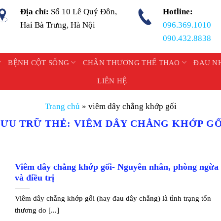
Địa chỉ:
Số 10 Lê Quý Đôn,
Hotline:
Hai Bà Trưng, Hà Nội
096.369.1010
090.432.8838
BỆNH CỘT SỐNG
CHẤN THƯƠNG THỂ THAO
ĐAU N
LIÊN HỆ
Trang chủ
»
viêm dây chằng khớp gối
LƯU TRỮ THẺ:
VIÊM DÂY CHẰNG KHỚP GỐ
Viêm dây chằng khớp gối- Nguyên nhân, phòng ngừa
và điều trị
Viêm dây chằng khớp gối (hay đau dây chằng) là tình trạng tổn
thương do [...]