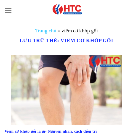
Chuyển
đến
nội
dung
Trang chủ
»
viêm cơ khớp gối
LƯU TRỮ THẺ:
VIÊM CƠ KHỚP GỐI
Viêm cơ khớp gối là gì- Nguyên nhân, cách điều trị