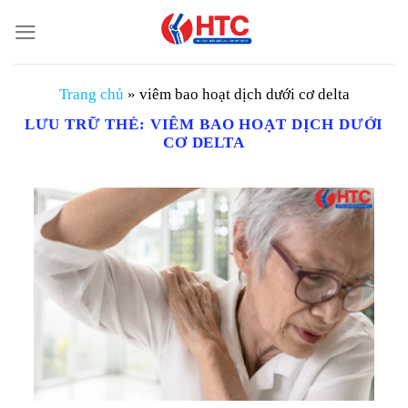
Chuyển
đến
nội
dung
Trang chủ
»
viêm bao hoạt dịch dưới cơ delta
LƯU TRỮ THẺ:
VIÊM BAO HOẠT DỊCH DƯỚI
CƠ DELTA