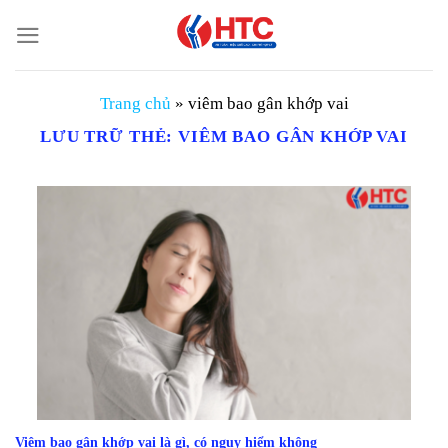
Chuyển
đến
nội
dung
Trang chủ
»
viêm bao gân khớp vai
LƯU TRỮ THẺ:
VIÊM BAO GÂN KHỚP VAI
Viêm bao gân khớp vai là gì, có nguy hiểm không