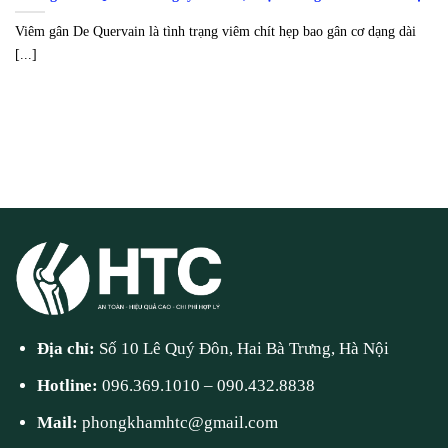
Viêm gân De Quervain là tình trạng viêm chít hẹp bao gân cơ dạng dài
[...]
Địa chỉ:
Số 10 Lê Quý Đôn, Hai Bà Trưng, Hà Nội
Hotline:
096.369.1010
–
090.432.8838
Mail:
phongkhamhtc@gmail.com