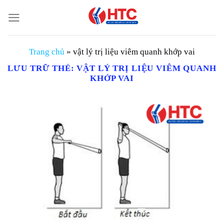
Chuyển
đến
nội
dung
Trang chủ
»
vật lý trị liệu viêm quanh khớp vai
LƯU TRỮ THẺ:
VẬT LÝ TRỊ LIỆU VIÊM QUANH
KHỚP VAI