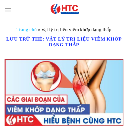
Chuyển
đến
nội
dung
Trang chủ
»
vật lý trị liệu viêm khớp dạng thấp
LƯU TRỮ THẺ:
VẬT LÝ TRỊ LIỆU VIÊM KHỚP
DẠNG THẤP