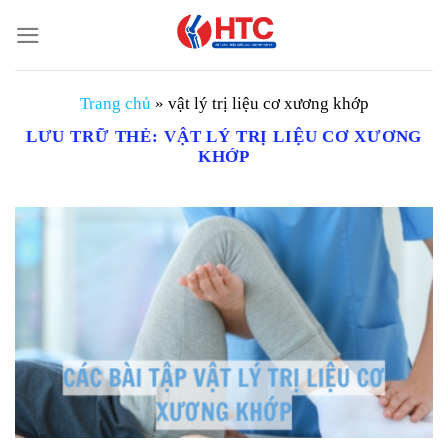
Chuyển
đến
nội
dung
Trang chủ
»
vật lý trị liệu cơ xương khớp
LƯU TRỮ THẺ:
VẬT LÝ TRỊ LIỆU CƠ XƯƠNG
KHỚP