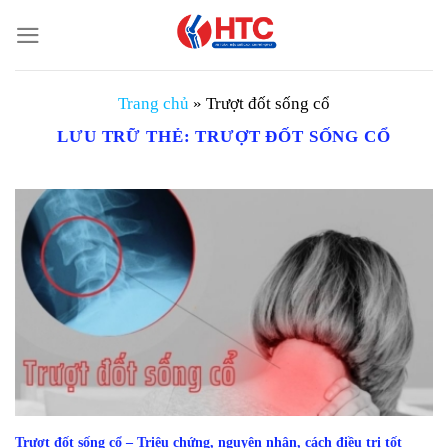
Chuyển
đến
nội
dung
Trang chủ
»
Trượt đốt sống cổ
LƯU TRỮ THẺ:
TRƯỢT ĐỐT SỐNG CỔ
Trượt đốt sống cổ – Triệu chứng, nguyên nhân, cách điều trị tốt