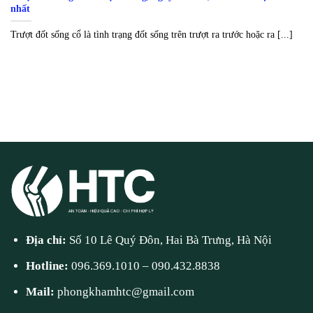
nhất
Trượt đốt sống cổ là tình trạng đốt sống trên trượt ra trước hoặc ra [...]
Địa chỉ:
Số 10 Lê Quý Đôn, Hai Bà Trưng, Hà Nội
Hotline:
096.369.1010
–
090.432.8838
Mail:
phongkhamhtc@gmail.com