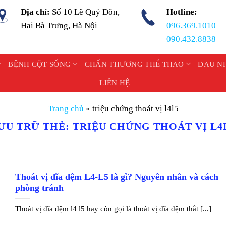
Địa chỉ:
Số 10 Lê Quý Đôn,
Hotline:
Hai Bà Trưng, Hà Nội
096.369.1010
090.432.8838
BỆNH CỘT SỐNG
CHẤN THƯƠNG THỂ THAO
ĐAU N
LIÊN HỆ
Trang chủ
»
triệu chứng thoát vị l4l5
ƯU TRỮ THẺ:
TRIỆU CHỨNG THOÁT VỊ L4
Thoát vị đĩa đệm L4-L5 là gì? Nguyên nhân và cách
phòng tránh
Thoát vị đĩa đệm l4 l5 hay còn gọi là thoát vị đĩa đệm thắt [...]