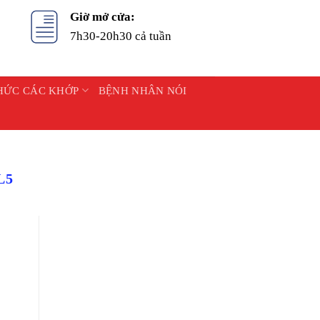
Giờ mở cửa:
7h30-20h30 cả tuần
HỨC CÁC KHỚP
BỆNH NHÂN NÓI
L5