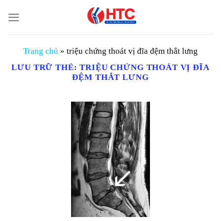
Chuyển
đến
nội
dung
Trang chủ
»
triệu chứng thoát vị đĩa đệm thắt lưng
LƯU TRỮ THẺ:
TRIỆU CHỨNG THOÁT VỊ ĐĨA
ĐỆM THẮT LƯNG