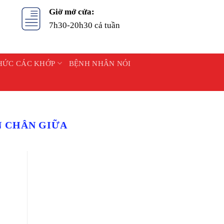
Giờ mở cửa:
7h30-20h30 cả tuần
HỨC CÁC KHỚP
BỆNH NHÂN NÓI
 CHÂN GIỮA
t