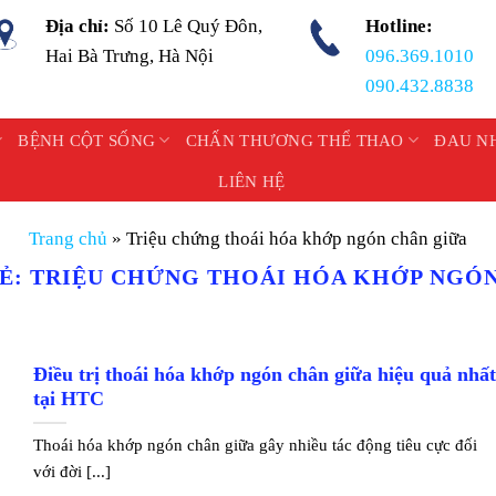
Địa chỉ:
Số 10 Lê Quý Đôn,
Hotline:
Hai Bà Trưng, Hà Nội
096.369.1010
090.432.8838
BỆNH CỘT SỐNG
CHẤN THƯƠNG THỂ THAO
ĐAU N
LIÊN HỆ
Trang chủ
»
Triệu chứng thoái hóa khớp ngón chân giữa
HẺ:
TRIỆU CHỨNG THOÁI HÓA KHỚP NGÓN
Điều trị thoái hóa khớp ngón chân giữa hiệu quả nhấ
tại HTC
Thoái hóa khớp ngón chân giữa gây nhiều tác động tiêu cực đối
với đời [...]