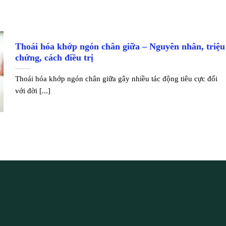
Thoái hóa khớp ngón chân giữa – Nguyên nhân, triệu
chứng, cách điều trị
Thoái hóa khớp ngón chân giữa gây nhiều tác động tiêu cực đối
với đời [...]