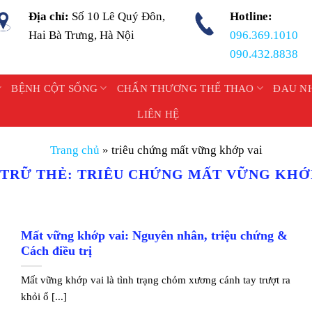
Địa chỉ:
Số 10 Lê Quý Đôn,
Hotline:
Hai Bà Trưng, Hà Nội
096.369.1010
090.432.8838
BỆNH CỘT SỐNG
CHẤN THƯƠNG THỂ THAO
ĐAU N
LIÊN HỆ
Trang chủ
»
triêu chứng mất vững khớp vai
 TRỮ THẺ:
TRIÊU CHỨNG MẤT VỮNG KHỚP
Mất vững khớp vai: Nguyên nhân, triệu chứng &
Cách điều trị
Mất vững khớp vai là tình trạng chỏm xương cánh tay trượt ra
khỏi ổ [...]