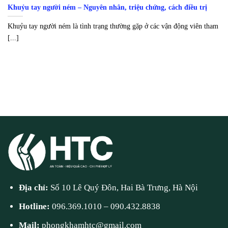
Khuỷu tay người ném – Nguyên nhân, triệu chứng, cách điều trị
Khuỷu tay người ném là tình trạng thường gặp ở các vận động viên tham
[...]
Địa chỉ:
Số 10 Lê Quý Đôn, Hai Bà Trưng, Hà Nội
Hotline:
096.369.1010
–
090.432.8838
Mail:
phongkhamhtc@gmail.com