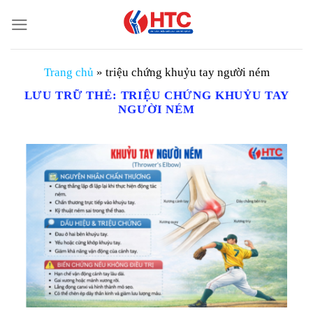
Chuyển
đến
nội
dung
Trang chủ
»
triệu chứng khuỷu tay người ném
LƯU TRỮ THẺ:
TRIỆU CHỨNG KHUỶU TAY
NGƯỜI NÉM