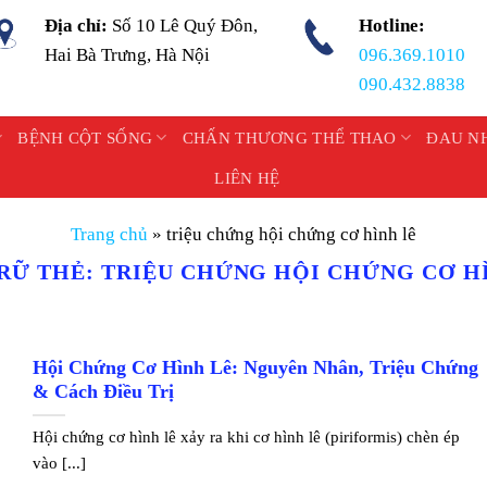
Địa chỉ:
Số 10 Lê Quý Đôn,
Hotline:
Hai Bà Trưng, Hà Nội
096.369.1010
090.432.8838
BỆNH CỘT SỐNG
CHẤN THƯƠNG THỂ THAO
ĐAU N
LIÊN HỆ
Trang chủ
»
triệu chứng hội chứng cơ hình lê
RỮ THẺ:
TRIỆU CHỨNG HỘI CHỨNG CƠ H
Hội Chứng Cơ Hình Lê: Nguyên Nhân, Triệu Chứng
& Cách Điều Trị
Hội chứng cơ hình lê xảy ra khi cơ hình lê (piriformis) chèn ép
vào [...]