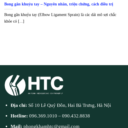
Bong gân khuỷu tay – Nguyên nhân, triệu chứng, cách điều trị
Bong gân khuỷu tay (Elbow Ligament Sprain) là các dải mô sợi chắc
khỏe có [...]
Địa chỉ:
Số 10 Lê Quý Đôn, Hai Bà Trưng, Hà Nội
Hotline:
096.369.1010
–
090.432.8838
Mail:
phongkhamhtc@gmail.com