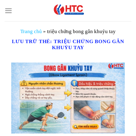
Chuyển
đến
nội
dung
Trang chủ
»
triệu chứng bong gân khuỷu tay
LƯU TRỮ THẺ:
TRIỆU CHỨNG BONG GÂN
KHUỶU TAY