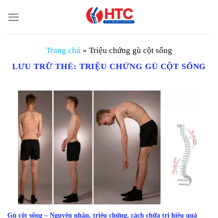
Chuyển
đến
nội
dung
Trang chủ
»
Triệu chứng gù cột sống
LƯU TRỮ THẺ:
TRIỆU CHỨNG GÙ CỘT SỐNG
Gù cột sống – Nguyên nhân, triệu chứng, cách chữa trị hiệu quả