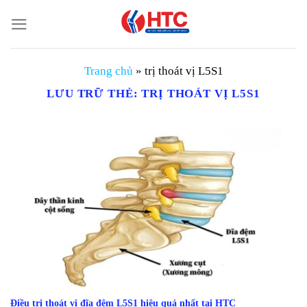
Chuyển
đến
nội
dung
Trang chủ
»
trị thoát vị L5S1
LƯU TRỮ THẺ:
TRỊ THOÁT VỊ L5S1
Điều trị thoát vị đĩa đệm L5S1 hiệu quả nhất tại HTC