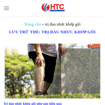
Chuyển
đến
nội
dung
Trang chủ
»
trị đau nhức khớp gối
LƯU TRỮ THẺ:
TRỊ ĐAU NHỨC KHỚP GỐI
Trị đau nhức khớp gối như nào hiệu quả