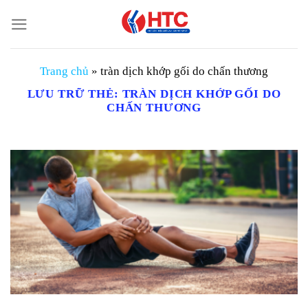
Chuyển
đến
nội
dung
Trang chủ
»
tràn dịch khớp gối do chấn thương
LƯU TRỮ THẺ:
TRÀN DỊCH KHỚP GỐI DO
CHẤN THƯƠNG