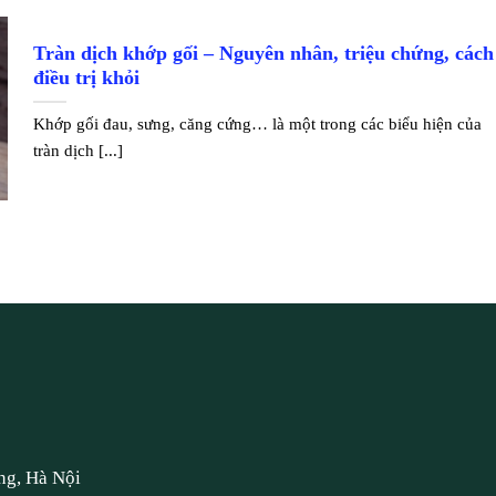
Tràn dịch khớp gối – Nguyên nhân, triệu chứng, cách
điều trị khỏi
Khớp gối đau, sưng, căng cứng… là một trong các biểu hiện của
tràn dịch [...]
ng, Hà Nội