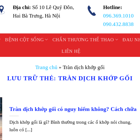
Địa chỉ:
Số 10 Lê Quý Đôn,
Hotline:
Hai Bà Trưng, Hà Nội
096.369.1010
090.432.8838
BỆNH CỘT SỐNG
CHẤN THƯƠNG THỂ THAO
ĐAU N
LIÊN HỆ
Trang chủ
»
Tràn dịch khớp gối
LƯU TRỮ THẺ:
TRÀN DỊCH KHỚP GỐI
Tràn dịch khớp gối có nguy hiểm không? Cách chữa
Dịch khớp gối là gì? Bình thường trong các ổ khớp nói chung,
luôn có [...]