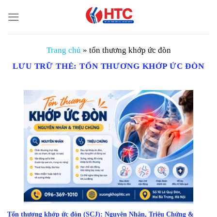
Chuyển
đến
nội
dung
Trang chủ
»
tổn thương khớp ức đòn
LƯU TRỮ THẺ:
TỔN THƯƠNG KHỚP ỨC ĐÒN
Tổn thương khớp ức đòn (SCJ): Nguyên Nhân, Triệu Chứng &