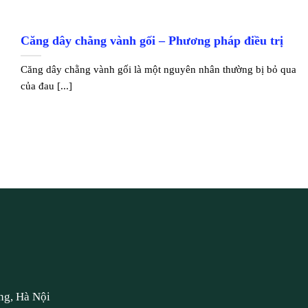
Căng dây chằng vành gối – Phương pháp điều trị
Căng dây chằng vành gối là một nguyên nhân thường bị bỏ qua
của đau [...]
ng, Hà Nội