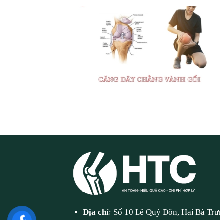
Địa chỉ:
Số 10 Lê Quý Đôn, Hai Bà Trư