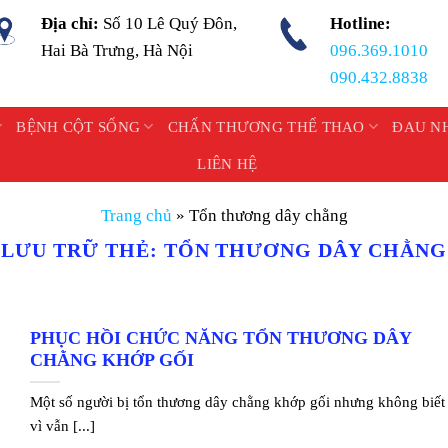
Địa chỉ:
Số 10 Lê Quý Đôn,
Hotline:
Hai Bà Trưng, Hà Nội
096.369.1010
090.432.8838
BỆNH CỘT SỐNG
CHẤN THƯƠNG THỂ THAO
ĐAU N
LIÊN HỆ
Trang chủ
»
Tổn thương dây chằng
LƯU TRỮ THẺ:
TỔN THƯƠNG DÂY CHẰNG
PHỤC HỒI CHỨC NĂNG TỔN THƯƠNG DÂY
CHẰNG KHỚP GỐI
Một số người bị tổn thương dây chằng khớp gối nhưng không biết
vì vẫn [...]