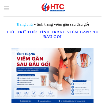
Chuyển
đến
nội
dung
Trang chủ
»
tình trạng viêm gân sau đầu gối
LƯU TRỮ THẺ:
TÌNH TRẠNG VIÊM GÂN SAU
ĐẦU GỐI