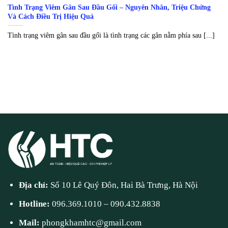
Tình Trạng Viêm Gân Sau Đầu Gối – Nguyên Nhân, Triệu Chứng
Và Cách Điều Trị Hiệu Quả
Tình trạng viêm gân sau đầu gối là tình trạng các gân nằm phía sau [...]
Địa chỉ:
Số 10 Lê Quý Đôn, Hai Bà Trưng, Hà Nội
Hotline:
096.369.1010
–
090.432.8838
Mail:
phongkhamhtc@gmail.com