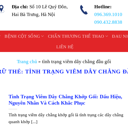
Địa chỉ:
Số 10 Lê Quý Đôn,
Hotline:
Hai Bà Trưng, Hà Nội
096.369.1010
090.432.8838
BỆNH CỘT SỐNG
CHẤN THƯƠNG THỂ THAO
ĐAU N
LIÊN HỆ
Trang chủ
»
tình trạng viêm dây chằng đầu gối
RỮ THẺ:
TÌNH TRẠNG VIÊM DÂY CHẰNG Đ
Tình Trạng Viêm Dây Chằng Khớp Gối: Dấu Hiệu,
Nguyên Nhân Và Cách Khắc Phục
Tình trạng viêm dây chằng khớp gối là tình trạng các dây chằng
quanh khớp [...]