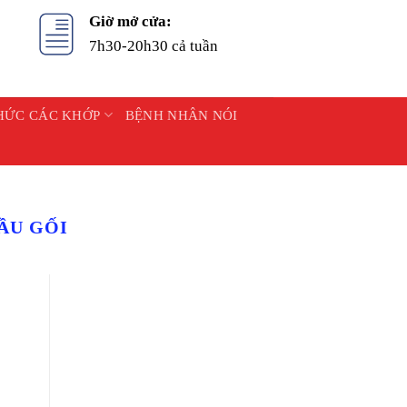
Giờ mở cửa:
7h30-20h30 cả tuần
HỨC CÁC KHỚP
BỆNH NHÂN NÓI
ẦU GỐI