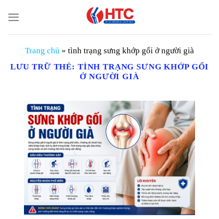
Chuyển
đến
nội
dung
Trang chủ
»
tình trạng sưng khớp gối ở người già
LƯU TRỮ THẺ:
TÌNH TRẠNG SƯNG KHỚP GỐI
Ở NGƯỜI GIÀ