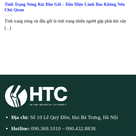
Tình Trạng Nóng Rát Đầu Gối – Dấu Hiệu Cảnh Báo Không Nên
Chủ Quan
Tình trạng nóng rát đầu gối là tình trạng nhiều người gặp phải khi vận
[...]
Địa chỉ:
Số 10 Lê Quý Đôn, Hai Bà Trưng, Hà Nội
Hotline:
096.369.1010
–
090.432.8838