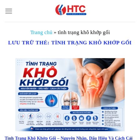
Chuyển
đến
nội
dung
Trang chủ
»
tình trạng khô khớp gối
LƯU TRỮ THẺ:
TÌNH TRẠNG KHÔ KHỚP GỐI
Tình Trạng Khô Khớp Gối – Nguyên Nhân, Dấu Hiệu Và Cách Cải