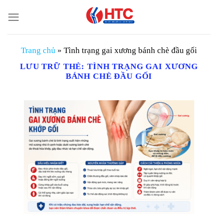
Chuyển
đến
nội
dung
Trang chủ
»
Tình trạng gai xương bánh chè đầu gối
LƯU TRỮ THẺ:
TÌNH TRẠNG GAI XƯƠNG
BÁNH CHÈ ĐẦU GỐI