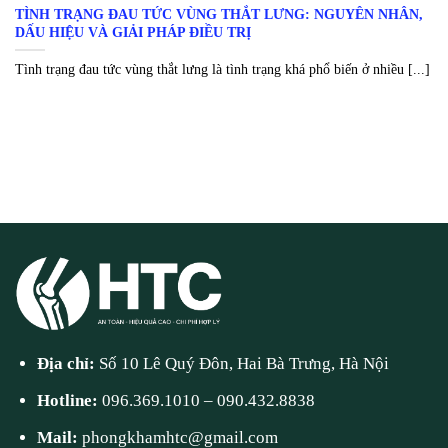
TÌNH TRẠNG ĐAU TỨC VÙNG THẮT LƯNG: NGUYÊN NHÂN,
DẤU HIỆU VÀ GIẢI PHÁP ĐIỀU TRỊ
Tình trạng đau tức vùng thắt lưng là tình trạng khá phổ biến ở nhiều [...]
Địa chỉ:
Số 10 Lê Quý Đôn, Hai Bà Trưng, Hà Nội
Hotline:
096.369.1010
–
090.432.8838
Mail:
phongkhamhtc@gmail.com