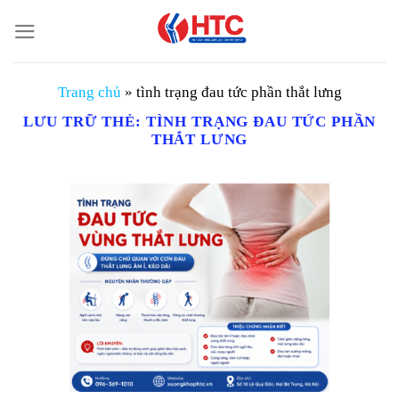
Chuyển
đến
nội
dung
Trang chủ
»
tình trạng đau tức phần thắt lưng
LƯU TRỮ THẺ:
TÌNH TRẠNG ĐAU TỨC PHẦN
THẮT LƯNG