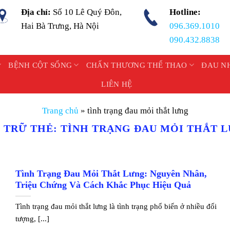
Địa chỉ:
Số 10 Lê Quý Đôn,
Hotline:
Hai Bà Trưng, Hà Nội
096.369.1010
090.432.8838
BỆNH CỘT SỐNG
CHẤN THƯƠNG THỂ THAO
ĐAU N
LIÊN HỆ
Trang chủ
»
tình trạng đau mỏi thắt lưng
 TRỮ THẺ:
TÌNH TRẠNG ĐAU MỎI THẮT 
Tình Trạng Đau Mỏi Thắt Lưng: Nguyên Nhân,
Triệu Chứng Và Cách Khắc Phục Hiệu Quả
Tình trạng đau mỏi thắt lưng là tình trạng phổ biến ở nhiều đối
tượng, [...]