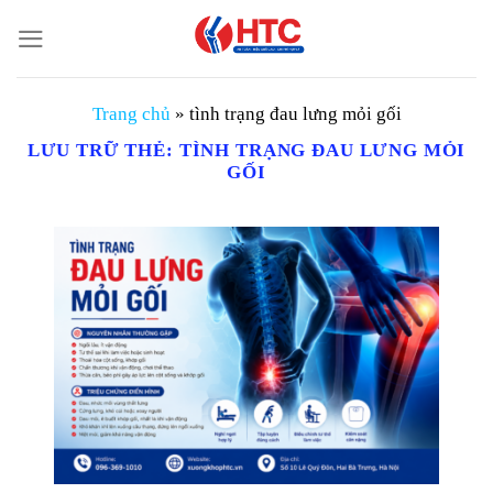
Chuyển
đến
nội
dung
Trang chủ
»
tình trạng đau lưng mỏi gối
LƯU TRỮ THẺ:
TÌNH TRẠNG ĐAU LƯNG MỎI
GỐI