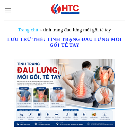
Chuyển
đến
nội
dung
Trang chủ
»
tình trạng đau lưng mỏi gối tê tay
LƯU TRỮ THẺ:
TÌNH TRẠNG ĐAU LƯNG MỎI
GỐI TÊ TAY