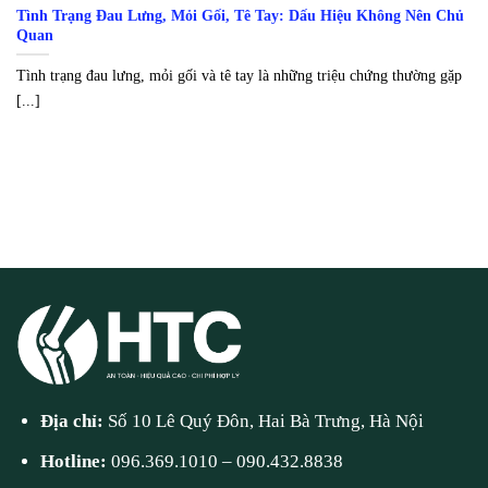
Tình Trạng Đau Lưng, Mỏi Gối, Tê Tay: Dấu Hiệu Không Nên Chủ
Quan
Tình trạng đau lưng, mỏi gối và tê tay là những triệu chứng thường gặp
[...]
Địa chỉ:
Số 10 Lê Quý Đôn, Hai Bà Trưng, Hà Nội
Hotline:
096.369.1010
–
090.432.8838