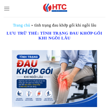
Chuyển
đến
nội
dung
Trang chủ
»
tình trạng đau khớp gối khi ngồi lâu
LƯU TRỮ THẺ:
TÌNH TRẠNG ĐAU KHỚP GỐI
KHI NGỒI LÂU