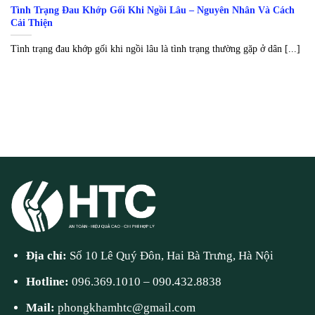
Tình Trạng Đau Khớp Gối Khi Ngồi Lâu – Nguyên Nhân Và Cách
Cải Thiện
Tình trạng đau khớp gối khi ngồi lâu là tình trạng thường gặp ở dân [...]
Địa chỉ:
Số 10 Lê Quý Đôn, Hai Bà Trưng, Hà Nội
Hotline:
096.369.1010
–
090.432.8838
Mail:
phongkhamhtc@gmail.com