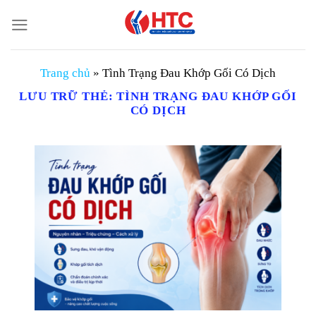
Chuyển
đến
nội
dung
Trang chủ
»
Tình Trạng Đau Khớp Gối Có Dịch
LƯU TRỮ THẺ:
TÌNH TRẠNG ĐAU KHỚP GỐI
CÓ DỊCH