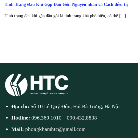
Tình Trạng Đau Khi Gập Đầu Gối: Nguyên nhân và Cách điều trị
Tình trạng đau khi gập đầu gối là tình trạng khá phổ biến, có thể [...]
Địa chỉ:
Số 10 Lê Quý Đôn, Hai Bà Trưng, Hà Nội
Hotline:
096.369.1010
–
090.432.8838
Mail:
phongkhamhtc@gmail.com