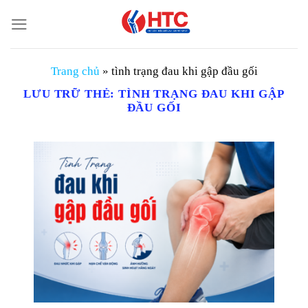
Chuyển
đến
nội
dung
Trang chủ
»
tình trạng đau khi gập đầu gối
LƯU TRỮ THẺ:
TÌNH TRẠNG ĐAU KHI GẬP
ĐẦU GỐI