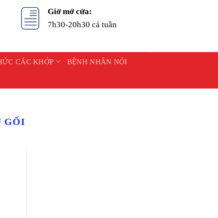
Giờ mở cửa:
7h30-20h30 cả tuần
HỨC CÁC KHỚP
BỆNH NHÂN NÓI
 GỐI