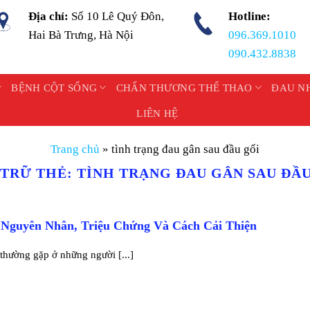
Địa chỉ:
Số 10 Lê Quý Đôn,
Hotline:
Hai Bà Trưng, Hà Nội
096.369.1010
090.432.8838
BỆNH CỘT SỐNG
CHẤN THƯƠNG THỂ THAO
ĐAU N
LIÊN HỆ
Trang chủ
»
tình trạng đau gân sau đầu gối
 TRỮ THẺ:
TÌNH TRẠNG ĐAU GÂN SAU ĐẦU
 Nguyên Nhân, Triệu Chứng Và Cách Cải Thiện
 thường gặp ở những người [...]